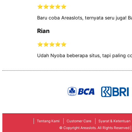
⭐⭐⭐⭐⭐
Baru coba Areaslots, ternyata seru juga! 
Rian
⭐⭐⭐⭐⭐
Udah Nyoba beberapa situs, tapi paling c
Tentang Kami
Customer Care
Syarat & Ketentuan
© Copyright Areaslots. All Rights Reserved |