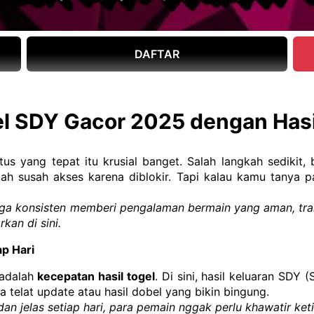
DAFTAR
el SDY Gacor 2025 dengan Hasi
situs yang tepat itu krusial banget. Salah langkah sediki
lah susah akses karena diblokir. Tapi kalau kamu tanya
i juga konsisten memberi pengalaman bermain yang aman, tr
kan di sini.
ap Hari
 adalah
kecepatan hasil togel
. Di sini, hasil keluaran SDY 
a telat update atau hasil dobel yang bikin bingung.
an jelas setiap hari, para pemain nggak perlu khawatir ket