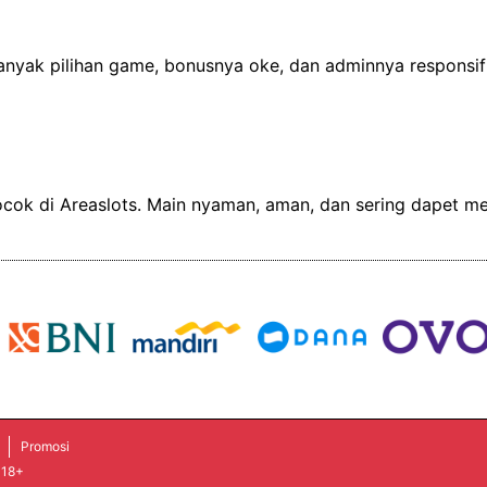
Banyak pilihan game, bonusnya oke, dan adminnya responsif
ocok di Areaslots. Main nyaman, aman, dan sering dapet m
Promosi
 18+