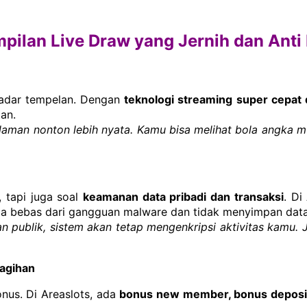
pilan Live Draw yang Jernih dan Anti
ekadar tempelan. Dengan
teknologi streaming super cepat 
an.
laman nonton lebih nyata. Kamu bisa melihat bola angka m
 tapi juga soal
keamanan data pribadi dan transaksi
. Di
juga bebas dari gangguan malware dan tidak menyimpan data 
an publik, sistem akan tetap mengenkripsi aktivitas kamu.
tagihan
onus. Di Areaslots, ada
bonus new member, bonus deposit