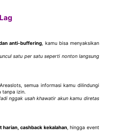
 Lag
dan anti-buffering
, kamu bisa menyaksikan
uncul satu per satu seperti nonton langsung
 Areaslots, semua informasi kamu dilindungi
tanpa izin.
 Jadi nggak usah khawatir akun kamu diretas
 harian, cashback kekalahan
, hingga event