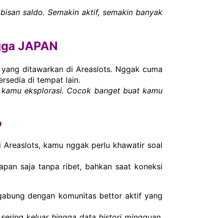
abisan saldo. Semakin aktif, semakin banyak
ngga JAPAN
yang ditawarkan di Areaslots. Nggak cuma
rsedia di tempat lain.
a kamu eksplorasi. Cocok banget buat kamu
p
di Areaslots, kamu nggak perlu khawatir soal
kapan saja tanpa ribet, bahkan saat koneksi
 gabung dengan komunitas bettor aktif yang
 sering keluar hingga data histori mingguan,