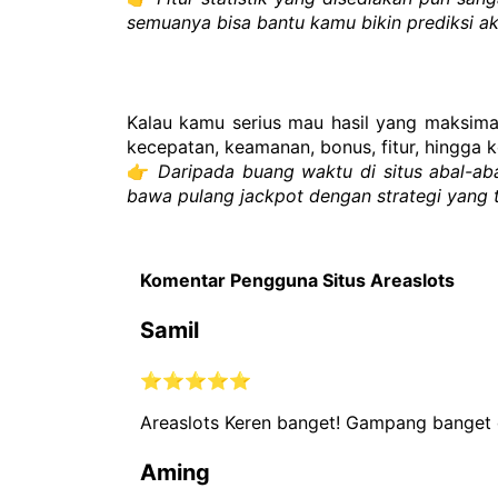
semuanya bisa bantu kamu bikin prediksi ak
Kalau kamu serius mau hasil yang maksima
kecepatan, keamanan, bonus, fitur, hingga
👉
Daripada buang waktu di situs abal-aba
bawa pulang jackpot dengan strategi yang 
Komentar Pengguna Situs Areaslots
Samil
⭐⭐⭐⭐⭐
Areaslots Keren banget! Gampang banget da
Aming