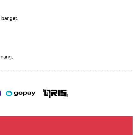
 banget.
enang.