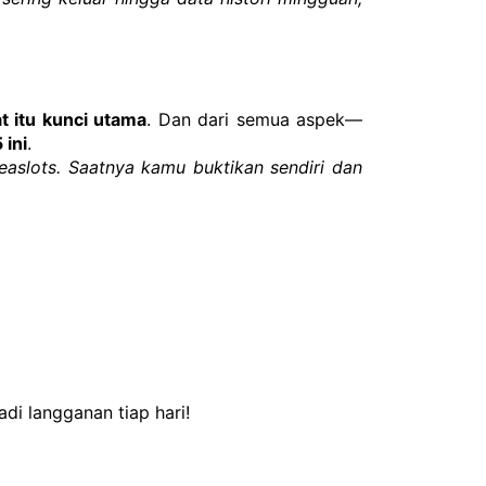
t itu kunci utama
. Dan dari semua aspek—
 ini
.
reaslots. Saatnya kamu buktikan sendiri dan
di langganan tiap hari!